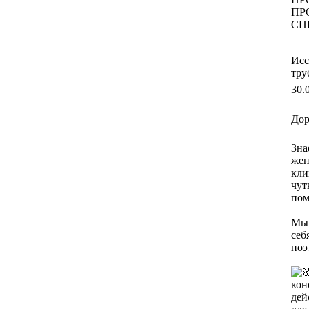
ПР
СП
Исс
тру
30.
Дор
Зна
жен
кли
чут
пом
Мы 
себ
поэ
кон
дей