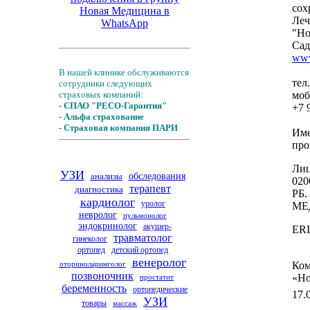
сох
Леч
"Но
Сад
www
В нашей клинике обслуживаются
тел
сотрудники следующих
страховых компаний:
моб
- СПАО "РЕСО-Гарантия"
+7 
- Альфа страхование
- Страховая компания ПАРИ
Име
про
Лиц
УЗИ
анализы
обследования
020
терапевт
диагностика
РБ.
кардиолог
уролог
МЕ
невролог
пульмонолог
эндокринолог
акушер-
ERI
травматолог
гинеколог
ортопед
детский ортопед
венеролог
оториноларинголог
Ком
позвоночник
«Но
простатит
беременность
ортопедические
17.
УЗИ
товары
массаж