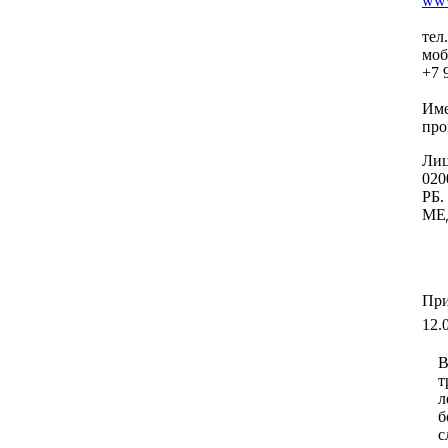
www
тел
моб
+7 
Име
про
Лиц
020
РБ.
МЕ
При
12.
В
т
л
б
с