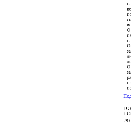
н
к
п
с
в
О
па
н
О
з
л
л
О
з
р
п
п
Под
ГО
ПС
28.