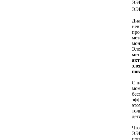
ЭЭГ
ЭЭГ
Диа
нев
про
мет
мон
Эле
мет
акт
эле
пов
С п
мож
бес
эфф
это
тол
дет
Что
ЭЭГ
поп