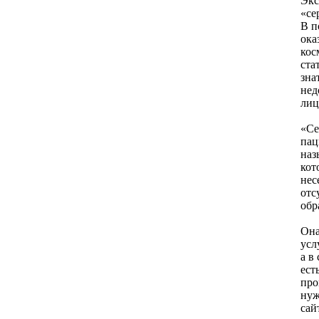
Экс
«се
В п
ока
кос
ста
зна
нед
лиц
«Се
пац
наз
кот
нес
отс
обр
Она
усл
а в
ест
про
нуж
сай