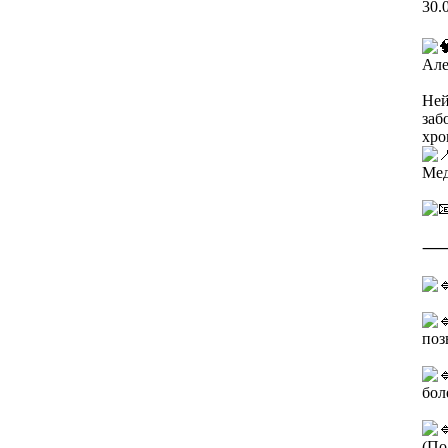
30.
Але
Ней
заб
хро
Мед
поз
бол
(По