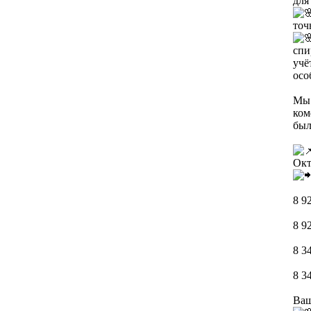
для
точ
спи
учё
осо
Мы 
ком
был
Окт
8 9
8 9
8 3
8 3
Ваш