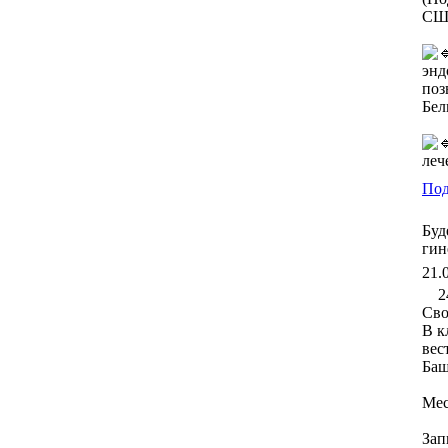
СШ
энд
поз
Бел
леч
Под
Буд
гин
21.
2
Сво
В к
вес
Баш
Мес
Зап