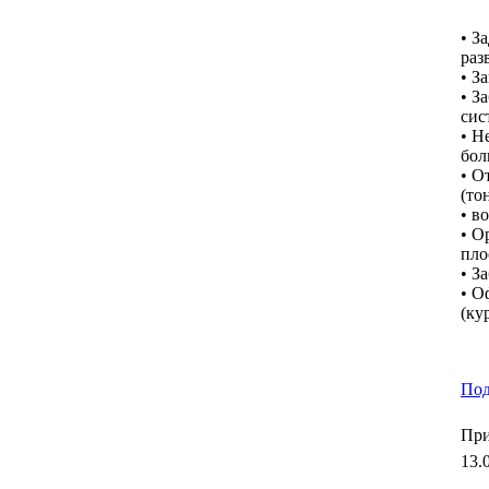
• З
раз
• З
• З
сис
• Н
бол
• О
(то
• в
• О
пло
• З
• О
(ку
Под
При
13.