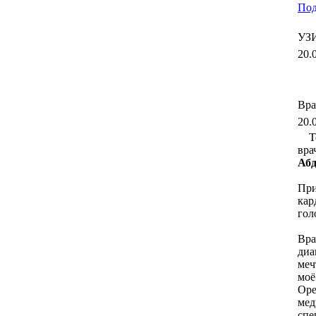
Под
УЗИ
20.
Вра
20.
Т
вра
Абд
При
кар
гол
Вра
диа
меч
моё
Оре
мед
спе