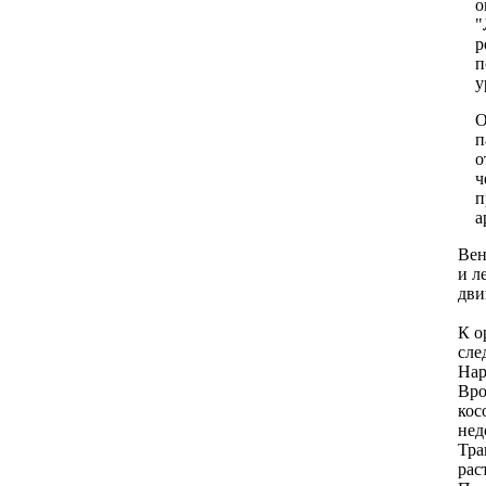
о
"
р
п
у
О
п
о
ч
п
а
Вен
и л
дви
К о
сле
Нар
Вро
кос
нед
Тра
рас