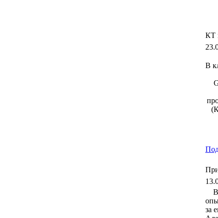
КТ 
23.
В к
G
пр
(
Под
При
13.
В
опы
за 