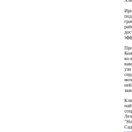
Але
Ири
под
гра
раб
дос
эфф
При
Кон
во 
вам
узи
сер
моч
ней
заж
Кли
най
сох
Леч
"Но
Сад