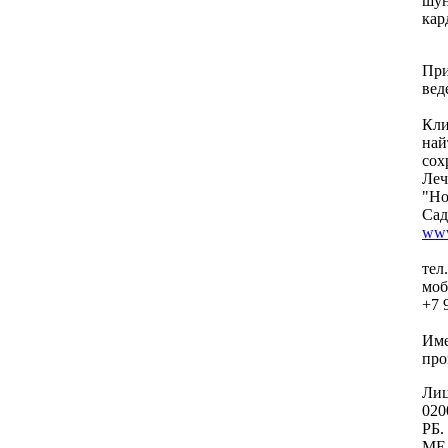
шун
кар
При
вед
Кли
най
сох
Леч
"Но
Сад
www
тел
моб
+7 
Име
про
Лиц
020
РБ.
МЕ