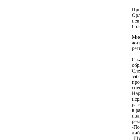
При
Орл
нев
Ста
Мно
жит
рег
С к
обр
Сле
заб
про
спе
Нар
нер
раз
в р
нал
рек
-По
либ
-Шу