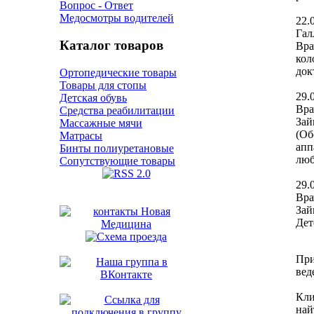
Вопрос - Ответ
Медосмотры водителей
22.
Гал
Каталог товаров
Вра
кол
док
Ортопедические товары
Товары для стопы
29.
Детская обувь
Вра
Средства реабилитации
Зай
Массажные мячи
(Об
Матрасы
апп
Бинты полиуретановые
люб
Сопутствующие товары
29.
Вра
Зай
Дет
При
вед
Кли
най