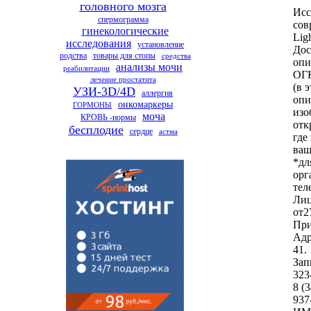
головного мозга
Исс
спермограмма
сов
гинекологические
Lig
исследования
установление
Дос
родства
товары для стопы
средства
опи
анализы мочи
реабилитации
ОГК
лечение простатита
(в 
УЗИ-3D/4D
аллергия
опи
онкомаркеры
ГОРМОНЫ
изо
моча
КРОВЬ -нормы
отк
бесплодие
сердце
астма
где
ваш
*дл
орг
тел
Лиц
от2
При
Адр
41.
Зап
323
8 (
937