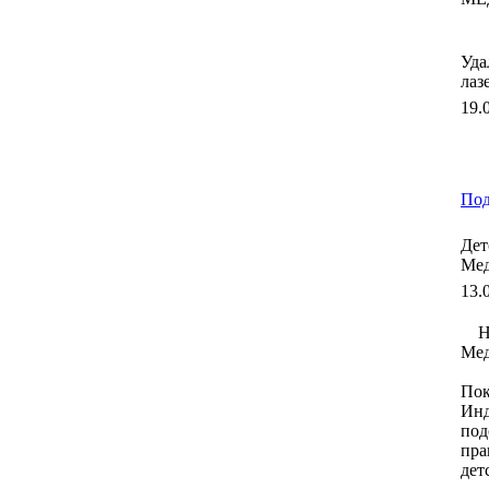
Уда
лаз
19.
Под
Дет
Ме
13.
Н
Мед
Пок
Инд
под
пра
дет