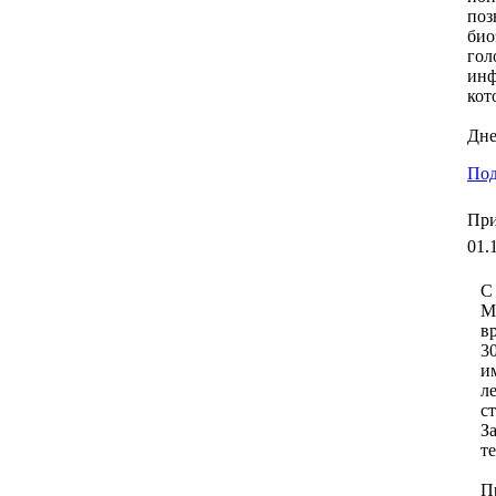
поз
био
гол
инф
кот
Дне
Под
При
01.
С
М
в
3
и
л
с
З
т
П