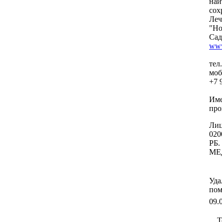
най
сох
Леч
"Но
Сад
www
тел
моб
+7 
Име
про
Лиц
020
РБ.
МЕ
Уда
пом
09.
Т