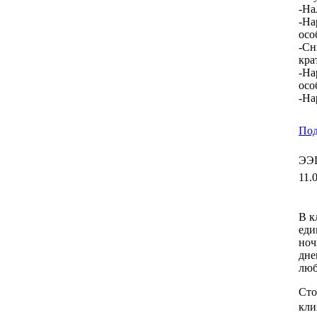
-На
-На
осо
-Сн
кра
-На
осо
-На
Под
ЭЭГ
11.
В к
еди
ноч
дне
люб
Сто
кли