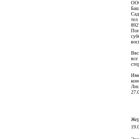
ООО
Баш
Сад
тел
892
Пон
суб
вос
Ввс
все
сте
Име
кон
Лиц
27.
Жер
19.