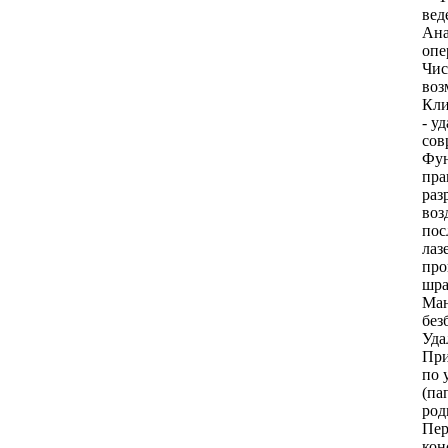
вед
Ана
опе
Чис
воз
Кли
- у
сов
Фун
пра
раз
воз
пос
лаз
про
шра
Ман
без
Уда
При
по 
(па
род
Пер
кон