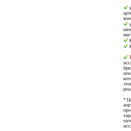
у
арт
кон
у
шеи
маг
К
К
исс
брю
неи
кот
это
реа
* Ц
аор
про
хар
пат
исс