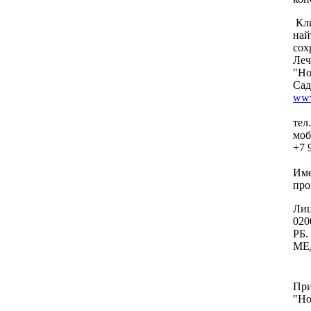
Кл
най
сох
Леч
"Но
Сад
www
тел
моб
+7 
Име
про
Лиц
020
РБ.
МЕ
При
"Но