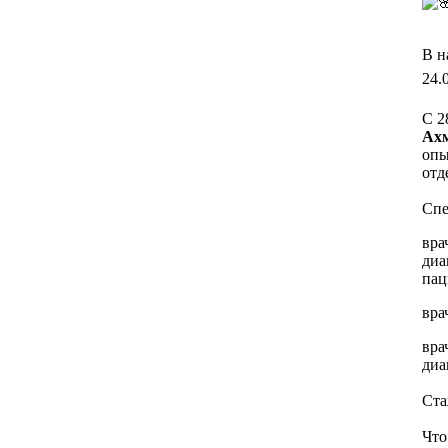
В н
24.
С 2
Ахм
опы
отд
Спе
вра
диа
пац
вра
вра
диа
Ста
Что