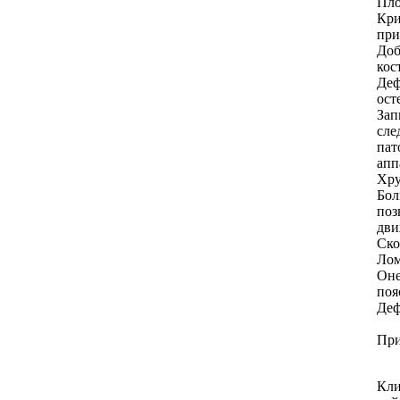
Пло
Кри
при
Доб
кос
Деф
ост
Зап
сле
пат
апп
Хру
Бол
поз
дви
Ско
Лом
Оне
поя
Деф
При
Кли