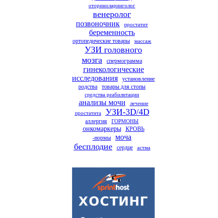
оториноларинголог
венеролог
позвоночник
простатит
беременность
ортопедические товары
массаж
УЗИ головного
мозга
спермограмма
гинекологические
исследования
установление
родства
товары для стопы
средства реабилитации
анализы мочи
лечение
УЗИ-3D/4D
простатита
аллергия
ГОРМОНЫ
онкомаркеры
КРОВЬ
моча
-нормы
бесплодие
сердце
астма