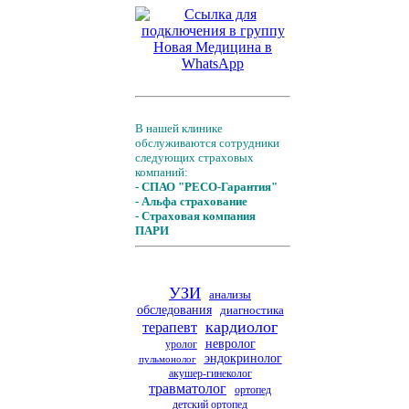
В нашей клинике
обслуживаются сотрудники
следующих страховых
компаний:
- СПАО "РЕСО-Гарантия"
- Альфа страхование
- Страховая компания
ПАРИ
УЗИ
анализы
обследования
диагностика
кардиолог
терапевт
невролог
уролог
эндокринолог
пульмонолог
акушер-гинеколог
травматолог
ортопед
детский ортопед