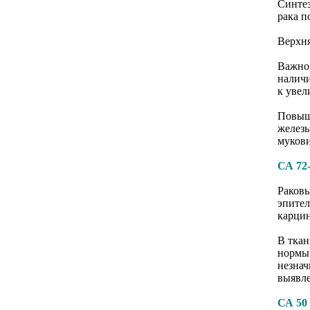
Синтез
рака п
Верхня
Важно 
наличи
к увел
Повыше
железы
мукови
СА 72
Раковы
эпител
карцин
В ткан
нормы 
незнач
выявле
СА 50