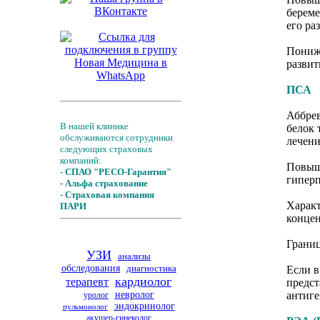
береме
его ра
Пониже
развит
ПСА
Аббрев
В нашей клинике
белок 
обслуживаются сотрудники
лечени
следующих страховых
компаний:
Повыше
- СПАО "РЕСО-Гарантия"
гиперп
- Альфа страхование
- Страховая компания
Характ
ПАРИ
концен
Границ
УЗИ
анализы
обследования
диагностика
Если в
кардиолог
терапевт
предст
невролог
антиге
уролог
эндокринолог
пульмонолог
акушер-гинеколог