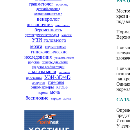
РЭА (
травматолог
ортопед
детский ортопед
Местом
оториноларинголог
крови 
венеролог
подавл
позвоночник
простатит
беременность
Нормал
ортопедические товары
массаж
Верхня
УЗИ головного
мозга
спермограмма
Повыше
гинекологические
желудк
исследования
установление
злокач
родства
товары для стопы
средства реабилитации
Повыше
анализы мочи
лечение
относи
УЗИ-3D/4D
простатита
панкре
аллергия
ГОРМОНЫ
Однако
онкомаркеры
КРОВЬ
нормал
моча
-нормы
бесплодие
сердце
астма
CA 1
Опреде
предст
Исполь
У здор