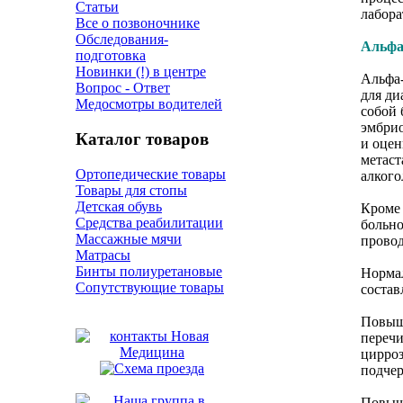
Статьи
лабора
Все о позвоночнике
Обследования-
Альфа
подготовка
Новинки (!) в центре
Альфа-
Вопрос - Ответ
для ди
Медосмотры водителей
собой 
эмбрио
Каталог товаров
и оцен
метаст
Ортопедические товары
алкого
Товары для стопы
Детская обувь
Кроме 
Средства реабилитации
больно
Массажные мячи
провод
Матрасы
Бинты полиуретановые
Нормал
Сопутствующие товары
состав
Повыше
перечи
цирроз
подчер
Повыше