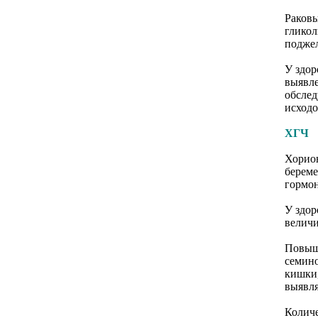
Раковы
гликол
подже
У здор
выявле
обслед
исходо
ХГЧ
Хорион
береме
гормон
У здо
величи
Повыше
семино
кишки,
выявля
Количе