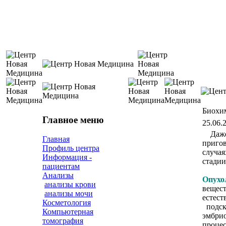
Биохим
Главное меню
25.06.
Даже
Главная
пригов
Профиль центра
случая
Информация -
стадии
пациентам
Анализы
Опухо
анализы крови
вещест
анализы мочи
естест
Косметология
подска
Компьютерная
эмбрио
томография
процес