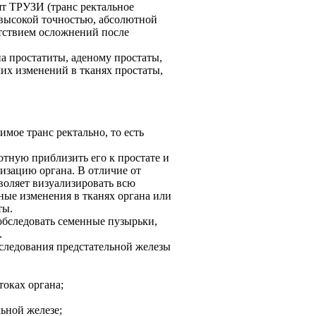
ят ТРУЗИ (транс ректальное
 высокой точностью, абсолютной
утствием осложнений после
а простатиты, аденому простаты,
ких изменений в тканях простаты,
имое транс ректально, то есть
отную приблизить его к простате и
изацию органа. В отличие от
оляет визуализировать всю
ные изменения в тканях органа или
ты.
обследовать семенные пузырьки,
.
сследования предстательной железы
токах органа;
ьной железе;