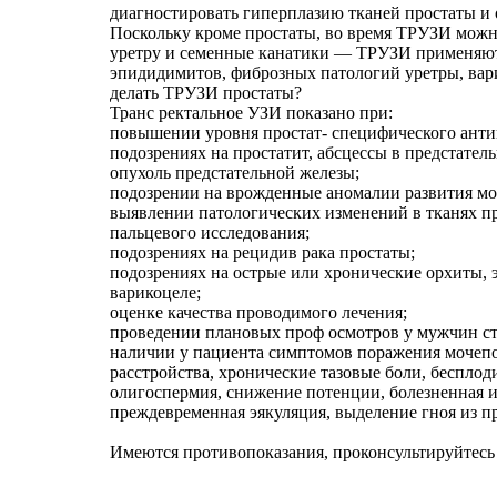
диагностировать гиперплазию тканей простаты и о
Поскольку кроме простаты, во время ТРУЗИ можно
уретру и семенные канатики — ТРУЗИ применяют
эпидидимитов, фиброзных патологий уретры, вари
делать ТРУЗИ простаты?
Транс ректальное УЗИ показано при:
повышении уровня простат- специфического анти
подозрениях на простатит, абсцессы в предстател
опухоль предстательной железы;
подозрении на врожденные аномалии развития мо
выявлении патологических изменений в тканях п
пальцевого исследования;
подозрениях на рецидив рака простаты;
подозрениях на острые или хронические орхиты,
варикоцеле;
оценке качества проводимого лечения;
проведении плановых проф осмотров у мужчин ста
наличии у пациента симптомов поражения мочепо
расстройства, хронические тазовые боли, бесплоди
олигоспермия, снижение потенции, болезненная и
преждевременная эякуляция, выделение гноя из п
Имеются противопоказания, проконсультируйтесь