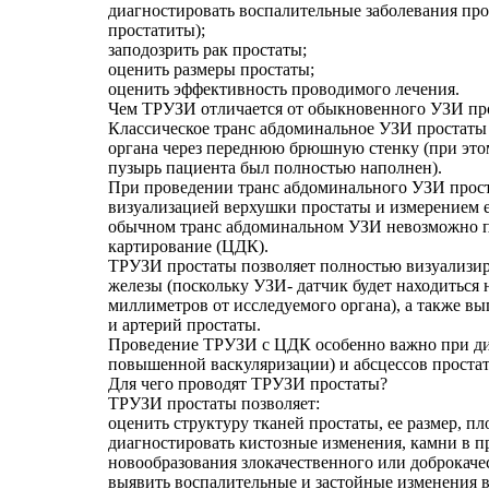
диагностировать воспалительные заболевания про
простатиты);
заподозрить рак простаты;
оценить размеры простаты;
оценить эффективность проводимого лечения.
Чем ТРУЗИ отличается от обыкновенного УЗИ пр
Классическое транс абдоминальное УЗИ простаты
органа через переднюю брюшную стенку (при это
пузырь пациента был полностью наполнен).
При проведении транс абдоминального УЗИ прос
визуализацией верхушки простаты и измерением е
обычном транс абдоминальном УЗИ невозможно п
картирование (ЦДК).
ТРУЗИ простаты позволяет полностью визуализир
железы (поскольку УЗИ- датчик будет находиться 
миллиметров от исследуемого органа), а также в
и артерий простаты.
Проведение ТРУЗИ с ЦДК особенно важно при диа
повышенной васкуляризации) и абсцессов проста
Для чего проводят ТРУЗИ простаты?
ТРУЗИ простаты позволяет:
оценить структуру тканей простаты, ее размер, пл
диагностировать кистозные изменения, камни в пр
новообразования злокачественного или доброкаче
выявить воспалительные и застойные изменения в