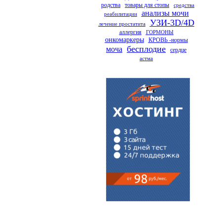
родства
товары для стопы
средства
анализы мочи
реабилитации
УЗИ-3D/4D
лечение простатита
аллергия
ГОРМОНЫ
онкомаркеры
КРОВЬ -нормы
бесплодие
моча
сердце
астма