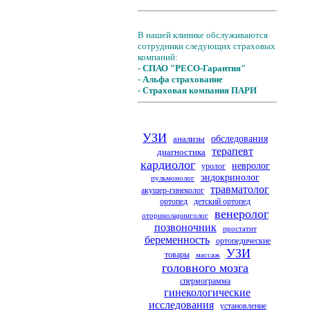
В нашей клинике обслуживаются
сотрудники следующих страховых
компаний:
- СПАО "РЕСО-Гарантия"
- Альфа страхование
- Страховая компания ПАРИ
УЗИ
анализы
обследования
терапевт
диагностика
кардиолог
невролог
уролог
эндокринолог
пульмонолог
травматолог
акушер-гинеколог
ортопед
детский ортопед
венеролог
оториноларинголог
позвоночник
простатит
беременность
ортопедические
УЗИ
товары
массаж
головного мозга
спермограмма
гинекологические
исследования
установление