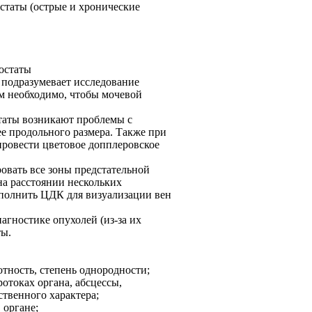
статы (острые и хронические
остаты
 подразумевает исследование
м необходимо, чтобы мочевой
таты возникают проблемы с
е продольного размера. Также при
ровести цветовое допплеровское
овать все зоны предстательной
на расстоянии нескольких
ыполнить ЦДК для визуализации вен
гностике опухолей (из-за их
ты.
отность, степень однородности;
отоках органа, абсцессы,
ственного характера;
 органе;