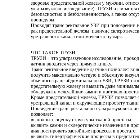
здоровье предстательной железы у мужчин, относ
ультразвуковое исследование). ТРУЗИ отличается
безопасностью и безболезненностью, а также отс
процедуры.
Проводят транс ректальное УЗИ при подозрении н
рак предстательной железы, наличие склеротичес
уретрального канала или мочевого пузыря.
ЧТО ТАКОЕ ТРУЗИ
ТРУЗИ – это ультразвуковое исследование, провод
датчик вводится через прямую кишку.
Транс ректальное введение датчика позволяет впл
получить максимально четкую и объемную визуал
обычного транс абдоминального УЗИ, ТРУЗИ позв
предстательную железу и выявить даже минималь
обнаружить мельчайшие камни в протоках проста
Кроме предстательной железы, ТРУЗИ позволяет 
уретральный канал и окружающие простату ткани
Проведение транс ректального ультразвукового и
позволяет:
выполнить оценку структуры тканей простаты;
выявить камни и склеротические изменения в про
диагностировать застойные процессы в простате;
выявить гипертрофические процессы в предстател