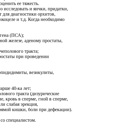
ценить ее тяжесть.
 исследовать и яички, придатки,
 для диагностики орхитов,
коцеле и т.д. Когда необходимо
гена (ПСА);
ьной железе, аденому простаты,
чеполового тракта;
ростаты при проведении
 эпидидимиты, везикулиты,
рше 40-ка лет;
лового тракта (дизурические
е, кровь в сперме, гной в сперме,
ли слабая эрекция,
рямой кишки, боли при дефекации).
 со специалистом.