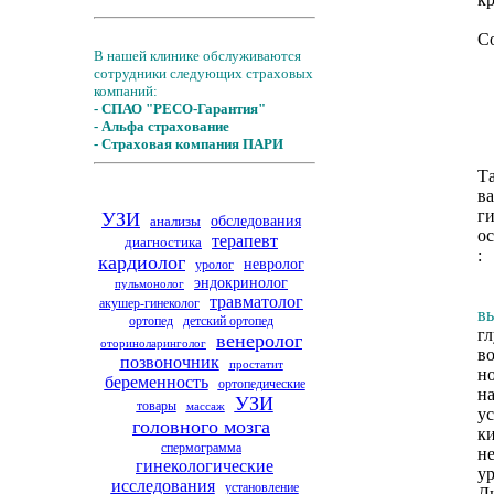
С
В нашей клинике обслуживаются
сотрудники следующих страховых
компаний:
- СПАО "РЕСО-Гарантия"
- Альфа страхование
- Страховая компания ПАРИ
Та
в
ги
УЗИ
анализы
обследования
о
терапевт
диагностика
:
кардиолог
невролог
уролог
эндокринолог
пульмонолог
травматолог
акушер-гинеколог
в
ортопед
детский ортопед
г
венеролог
оториноларинголог
в
позвоночник
простатит
н
беременность
ортопедические
н
УЗИ
товары
массаж
ус
головного мозга
к
спермограмма
не
гинекологические
у
исследования
установление
Д