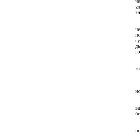
ч
у
эн
2
ч
по
с
д
г
3
же
4
н
5
вд
би
6
по