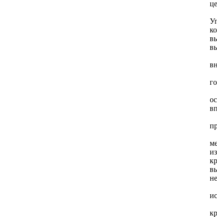
ц
У
ко
вы
в
-
в
-
го
-
о
вп
-
п
-
м
и
кр
вы
н
-
и
-
к