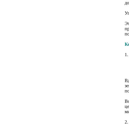
до
У
Э
пр
п
К
1.
-
-
-
Вд
зе
по
В
ц
м
2.
-