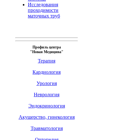
Исследования
проходимости
маточных труб
Профиль центра
"Новая Медицина"
Терапия
Кардиология
Урология
Неврология
Эндокринология
Акушерство, гинекология
Травматология
Ортопедия