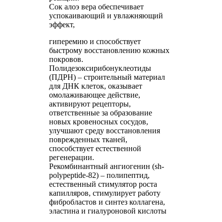
Сок алоэ вера обеспечивает
успокаивающий и увлажняющий
эффект,
гиперемию и способствует
быстрому восстановлению кожных
покровов.
Полидезоксирибонуклеотиды
(ПДРН) – строительный материал
для ДНК клеток, оказывает
омолаживающее действие,
активируют рецепторы,
ответственные за образование
новых кровеносных сосудов,
улучшают среду восстановления
поврежденных тканей,
способствует естественной
регенерации.
Рекомбинантный ангиогенин (sh-
polypeptide-82) – полипептид,
естественный стимулятор роста
капилляров, стимулирует работу
фибробластов и синтез коллагена,
эластина и гиалуроновой кислоты