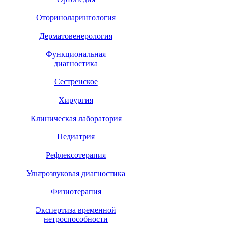
Оториноларингология
Дерматовенерология
Функциональная
диагностика
Сестренское
Хирургия
Клиническая лаборатория
Педиатрия
Рефлексотерапия
Ультрозвуковая диагностика
Физиотерапия
Экспертиза временной
нетроспособности