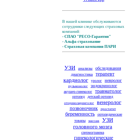
В нашей клинике обслуживаются
сотрудники следующих страховых
компаний:
- СПАО "РЕСО-Гарантия"
- Альфа страхование
- Страховая компания ПАРИ
УЗИ
анализы
обследования
терапевт
диагностика
кардиолог
невролог
уролог
эндокринолог
пульмонолог
травматолог
акушер-гинеколог
ортопед
детский ортопед
венеролог
оториноларинголог
позвоночник
простатит
беременность
ортопедические
УЗИ
товары
массаж
головного мозга
спермограмма
гинекологические