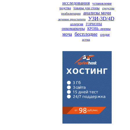
исследования
установление
родства
товары для стопы
средства
анализы мочи
реабилитации
УЗИ-3D/4D
лечение простатита
аллергия
ГОРМОНЫ
онкомаркеры
КРОВЬ -нормы
бесплодие
моча
сердце
астма