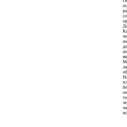
О
п
р
с
ор
Д
К
ч
и
д
им
я
М
ла
о
Н
ил
б
о
то
л
ч
и