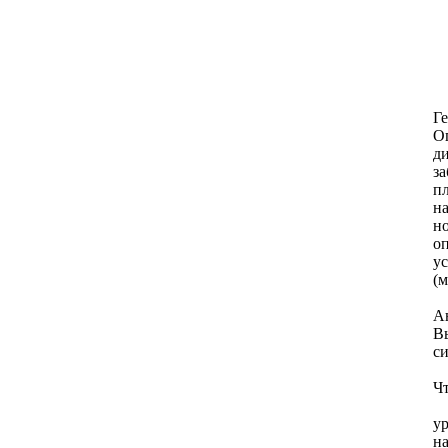
Г
О
д
за
п
на
н
о
у
(м
А
В
с
Ч
у
н