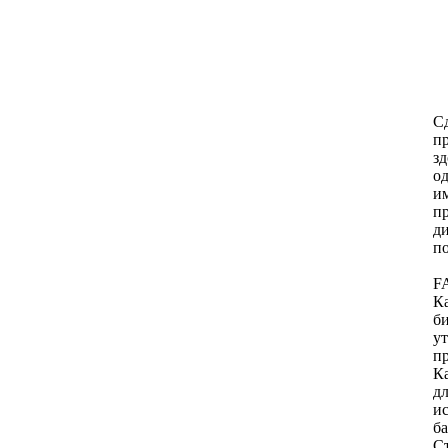
Сд
п
зд
од
и
п
ди
по
F
Ка
б
ут
пр
К
д
ис
ба
Ст