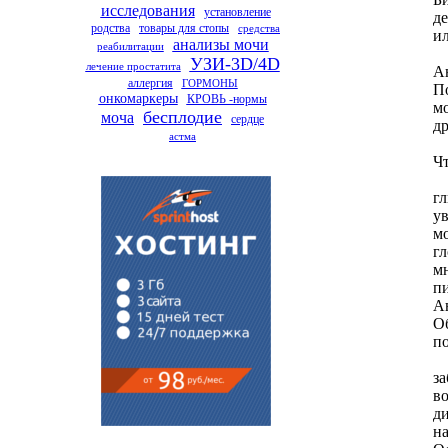
исследования
установление
д
родства
товары для стопы
средства
и
анализы мочи
реабилитации
УЗИ-3D/4D
лечение простатита
А
аллергия
ГОРМОНЫ
По
онкомаркеры
КРОВЬ -нормы
м
бесплодие
моча
сердце
др
астма
Ч
гл
у
м
г
мн
п
А
О
по
з
в
ди
н