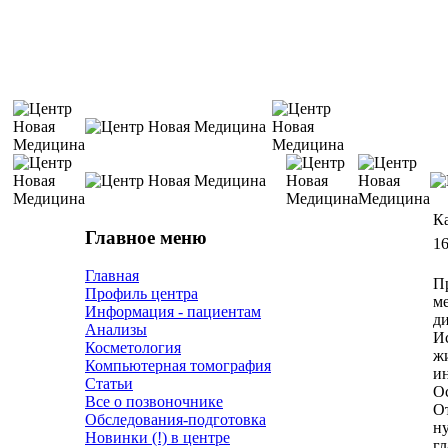
К
Главное меню
16
Главная
П
Профиль центра
м
Информация - пациентам
д
Анализы
И
Косметология
ж
Компьютерная томография
и
Статьи
О
Все о позвоночнике
От
Обследования-подготовка
н
Новинки (!) в центре
гл