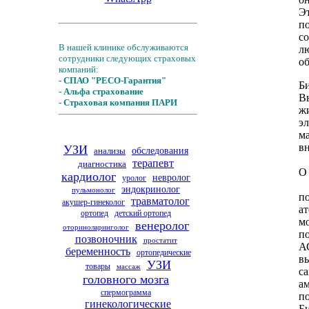
Э
п
со
В нашей клинике обслуживаются
л
сотрудники следующих страховых
о
компаний:
- СПАО "РЕСО-Гарантия"
Б
- Альфа страхование
В
- Страховая компания ПАРИ
ж
э
м
в
УЗИ
анализы
обследования
терапевт
диагностика
О 
кардиолог
невролог
уролог
эндокринолог
пульмонолог
п
травматолог
акушер-гинеколог
ат
ортопед
детский ортопед
м
венеролог
оториноларинголог
по
позвоночник
простатит
А
беременность
ортопедические
в
УЗИ
товары
массаж
са
головного мозга
ам
спермограмма
п
гинекологические
Б