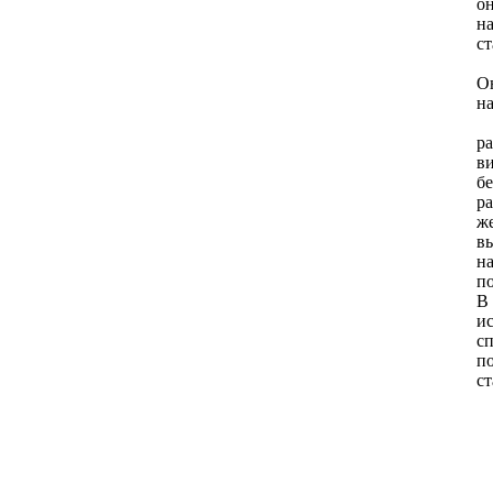
он
н
ст
О
н
ра
в
бе
ра
ж
вы
н
п
В 
и
с
п
ст