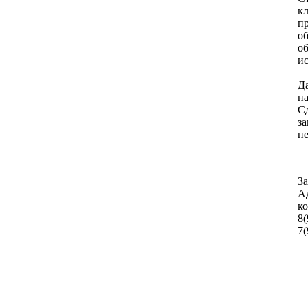
к
п
об
о
ис
Д
н
Сд
за
п
З
Ад
ко
8(
7(