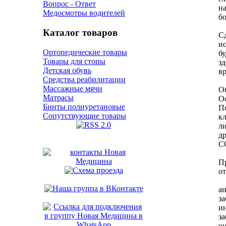
Вопрос - Ответ
н
Медосмотры водителей
б
Каталог товаров
Сд
ис
Ортопедические товары
бу
Товары для стопы
зд
Детская обувь
вр
Средства реабилитации
Массажные мячи
О
Матрасы
О
Бинты полиуретановые
П
Сопутствующие товары
кл
л
др
С
П
о
ан
за
и
з
он