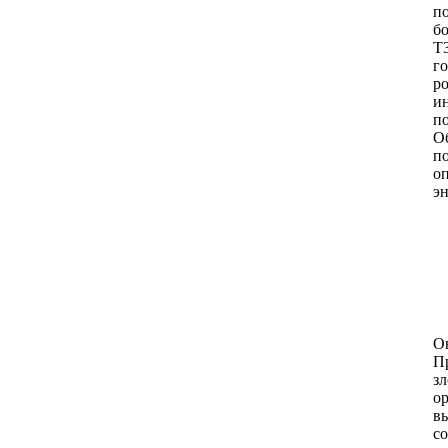
п
б
Т3
г
ро
и
п
О
п
оп
э
О
П
з
о
в
с