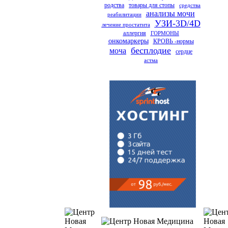
родства
товары для стопы
средства
анализы мочи
реабилитации
УЗИ-3D/4D
лечение простатита
аллергия
ГОРМОНЫ
онкомаркеры
КРОВЬ -нормы
бесплодие
моча
сердце
астма