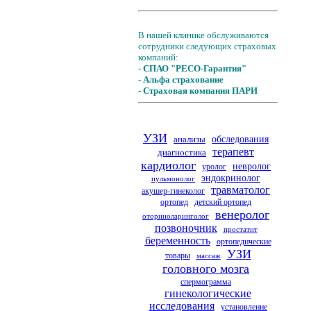
В нашей клинике обслуживаются
сотрудники следующих страховых
компаний:
- СПАО "РЕСО-Гарантия"
- Альфа страхование
- Страховая компания ПАРИ
УЗИ
анализы
обследования
терапевт
диагностика
кардиолог
невролог
уролог
эндокринолог
пульмонолог
травматолог
акушер-гинеколог
ортопед
детский ортопед
венеролог
оториноларинголог
позвоночник
простатит
беременность
ортопедические
УЗИ
товары
массаж
головного мозга
спермограмма
гинекологические
исследования
установление