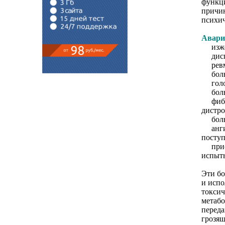
функци
причин
психич
Авари
изжо
дисп
ревма
боль 
голо
боль 
фибро
дистр
боль 
ангино
поступ
прист
испыт
Эти бо
и испо
токси
метабо
переда
грозящ