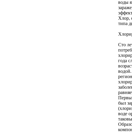
воды я
зараже
эффект
Хлор, 
типа д
Хлорир
Сто ле
потреб
хлорир
года с
возрас
водой.
регион
хлорир
заболе
равняе
Первый
был за
(хлори
воде о
таковы
Образо
компон