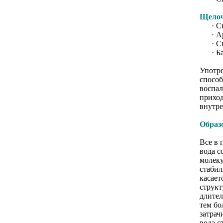
Щелоч
· Све
· Арб
· Све
· Бан
Употре
способ
воспал
приход
внутре
Образ
Все в 
вода с
молеку
стабил
касает
структ
длител
тем бо
затрач
вода с