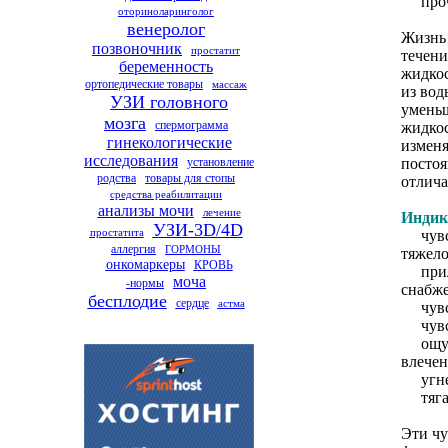
прочи
оториноларинголог
венеролог
Жизнь 
позвоночник
простатит
течени
беременность
жидкос
ортопедические товары
массаж
из вод
УЗИ головного
уменьш
мозга
спермограмма
жидкос
гинекологические
изменя
исследования
установление
постоя
родства
товары для стопы
отлича
средства реабилитации
анализы мочи
лечение
Индик
УЗИ-3D/4D
простатита
чувств
аллергия
ГОРМОНЫ
тяжело
онкомаркеры
КРОВЬ
прилив
моча
-нормы
снабже
бесплодие
сердце
астма
чувст
чувств
ощуще
влечен
угнете
тяга 
Эти чу