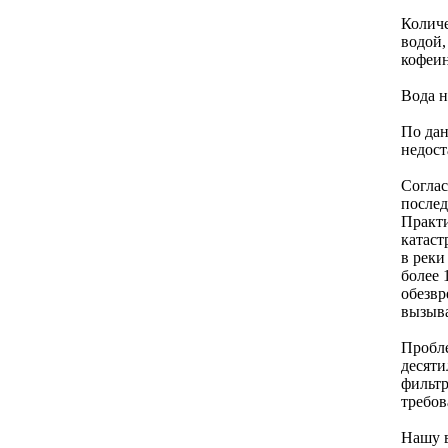
Количе
водой,
кофеин
Вода н
По дан
недост
Соглас
послед
Практи
катаст
в реки
более 
обезвр
вызыва
Пробл
десяти
фильтр
требов
Нашу в