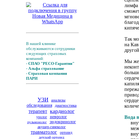
лимфа 
сможет
мгнове
благод
кипяче
Так мо
В нашей клинике
на Кав
обслуживаются сотрудники
другой
следующих страховых
компаний:
Мы же 
- СПАО "РЕСО-Гарантия"
неконт
- Альфа страхование
большо
- Страховая компания
сердеч
ПАРИ
капиля
пережа
привод
УЗИ
анализы
сердце
обследования
диагностика
количе
кардиолог
терапевт
невролог
Вода в
уролог
эндокринолог
пульмонолог
внутр
акушер-гинеколог
межкл
травматолог
ортопед
внутр
детский ортопед