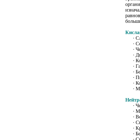
органи
изнача
равнов
больши
Кисла
· Сла
· Сок
· Чер
· Дис
· Кон
· Гам
· Бек
· Пиц
· Коп
· Мор
Нейтр
· Чер
· Мол
· Вод
· Све
· Кру
· Бел
· Сы