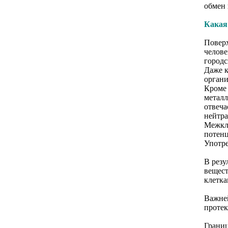
обмен 
Какая
Поверх
челове
городс
Даже к
органи
Кроме 
металл
отвеча
нейтра
Межкле
потенц
Употр
В резу
вещест
клетка
Важней
протек
Границ