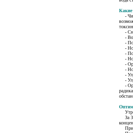
Какие
- Чист
возмож
токсин
- Сниз
- Восс
- Пов
- Норм
- Пов
- Норм
- Орг
- Нор
- Улу
- Улу
- Орг
радика
обстан
Оптим
Утром
За 30 
концен
При о