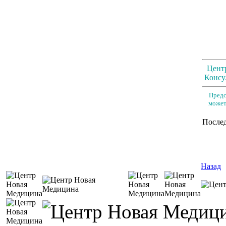
Цент
Консул
Предс
может
Послед
Назад