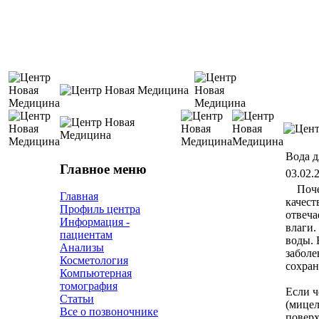
Вода д
Главное меню
03.02.
Поче
Главная
качест
Профиль центра
отвеча
Информация -
влаги.
пациентам
воды. 
Анализы
заболе
Косметология
сохран
Компьютерная
томография
Если ч
Статьи
(мицел
Все о позвоночнике
поверх