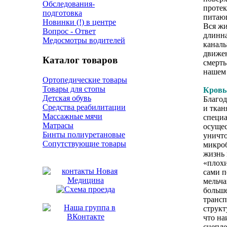
Обследования-
протек
подготовка
питающ
Новинки (!) в центре
Вся жи
Вопрос - Ответ
длинна
Медосмотры водителей
каналь
движен
Каталог товаров
смерть
нашем 
Ортопедические товары
Товары для стопы
Кровь
Детская обувь
Благод
Средства реабилитации
и ткан
Массажные мячи
специ
Матрасы
осущес
Бинты полиуретановые
уничто
Сопутствующие товары
микроб
жизнь 
«плохи
сами п
мельча
больше
трансп
структ
что на
сцепле