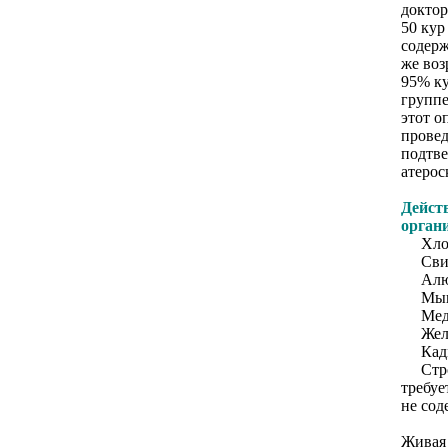
доктор
50 кур
содерж
же воз
95% ку
группе
этот о
провед
подтве
атерос
Дейст
орган
Хлор 
Свине
Алюми
Мышья
Медь 
Железо
Кадми
Строн
требуе
не сод
Живая 